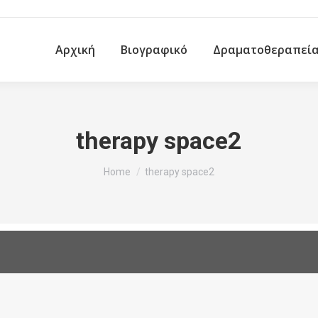
Αρχική
Βιογραφικό
Δραματοθεραπεί
therapy space2
You are here:
Home
therapy space2