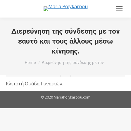
Διερεύνηση της σύνδεσης με τον
εαυτό και τους άλλους μέσω
κίνησης.
You are here:
Home
Διερεύνηση της σύνδεσης με τον…
Κλειστή Ομάδα Γυναικών.
© 2020 MariaPolykarpou.com